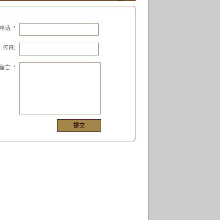
电话: *
传真:
留言: *
提交