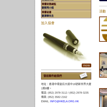
榮譽財務總監
劉筱筠小姐
活動
榮譽秘書
劉澤華先生
加入協會
發送郵件給我們
地址：香港中環皇后大道中18號新世界大廈
1期8樓。
電話: (852) 2978-3112 / (852) 2978-3235
傳真: (852) 3582-2162
EMAIL:
INFO@HKELA.ORG.HK